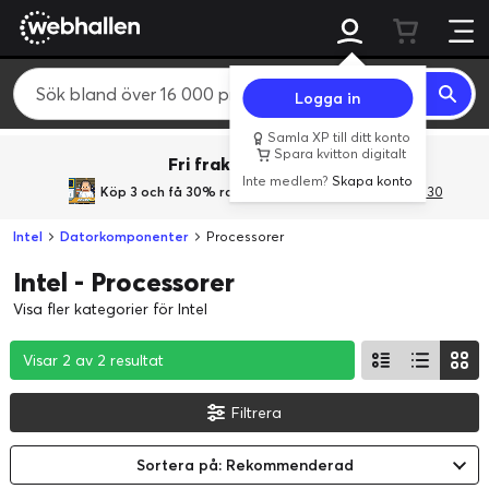
Logga in
Samla XP till ditt konto
Spara kvitton digitalt
Fri frakt över 800 kr.
Inte medlem?
Skapa konto
Köp 3 och få 30% rabatt
med rabattkoden 3Gives30
Intel
Datorkomponenter
Processorer
Intel - Processorer
Visa fler kategorier för Intel
Visar 2 av 2 resultat
Visar 2 av 2 resultat
Visar 2 av 2 resultat
Filtrera
Sortera på: Rekommenderad