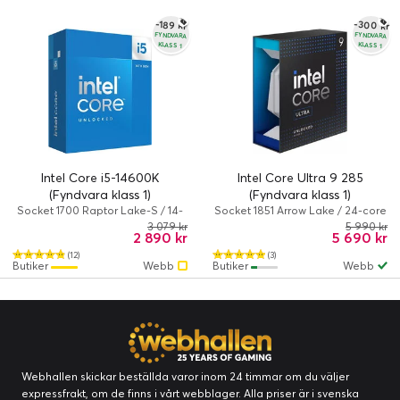
-300 kr
-189 kr
FYNDVARA
FYNDVARA
KLASS 1
KLASS 1
Intel Core i5-14600K
Intel Core Ultra 9 285
(Fyndvara klass 1)
(Fyndvara klass 1)
Socket 1700 Raptor Lake-S / 14-
Socket 1851 Arrow Lake / 24-core
core / 3.5 GHz / 24 MB
/ 2.5 GHz / 36 MB
3 079 kr
5 990 kr
2 890 kr
5 690 kr
(12)
(3)
Butiker
Webb
Butiker
Webb
Webhallen skickar beställda varor inom 24 timmar om du väljer
expressfrakt, om de finns i vårt webblager. Alla priser är i svenska