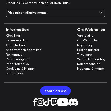
kronor inklusive moms och gäller även i butik.
Visa priser inklusive moms
Information
Om Webhallen
Köpvillkor
Våra butiker
Leveransvillkor
Om Webhallen
Garantivillkor
Miljöpolicy
Ångerrätt och öppet köp
Lediga tjänster
Reklamation
Tillverkare
Personuppgifter
Webhallen Företag
Integritetspolicy
Köp presentkort
Cookieinställningar
Medlemsförmåner
Black Friday
Kontakta oss