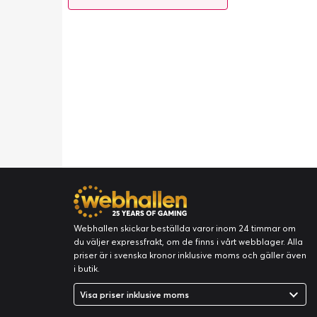
Webhallen skickar beställda varor inom 24 timmar om
du väljer expressfrakt, om de finns i vårt webblager. Alla
priser är i svenska kronor inklusive moms och gäller även
i butik.
Visa priser inklusive moms