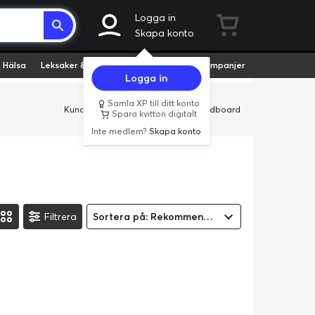
Logga in
Skapa konto
 Hälsa
Leksaker & Hobby
Fyndvaror
Kampanjer
Logga in
Samla XP till ditt konto
Kundservice
Butiker
Företag
Cardboard
Spara kvitton digitalt
Inte medlem?
Skapa konto
Filtrera
Sortera på: Rekommenderad