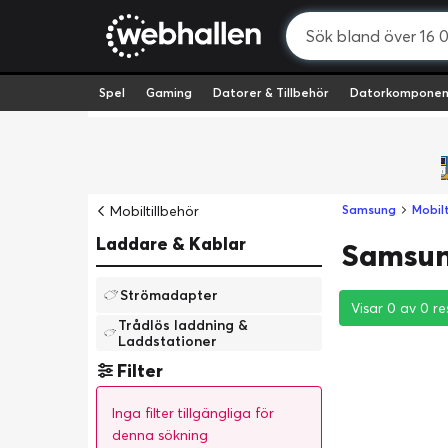
Spel
Gaming
Datorer & Tillbehör
Datorkomponen
Mobiltillbehör
Samsung
Mobilt
Laddare & Kablar
Samsung
Strömadapter
Visar 0 av 0 re
Visar 0 av 0 re
Visar 0 av 0 re
Trådlös laddning &
Laddstationer
Filter
Inga filter tillgängliga för
denna sökning