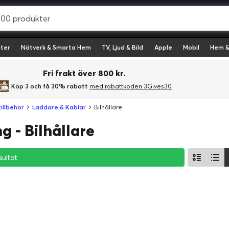
ter
Nätverk & Smarta Hem
TV, Ljud & Bild
Apple
Mobil
Hem &
Fri frakt över 800 kr.
Köp 3 och få 30% rabatt
med rabattkoden 3Gives30
illbehör
Laddare & Kablar
Bilhållare
 - Bilhållare
sultat
sultat
sultat