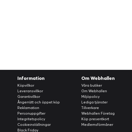
Information
Om Webhallen
Köpvillkor
Våra butiker
Leveransvillkor
Om Webhallen
Garantivillkor
Miljöpolicy
Ångerrätt och öppet köp
Lediga tjänster
Reklamation
Tillverkare
Personuppgifter
Webhallen Företag
Integritetspolicy
Köp presentkort
Cookieinställningar
Medlemsförmåner
Black Friday