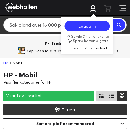
Logga in
Samla XP till ditt konto
Spara kvitton digitalt
Fri frakt över 800 kr.
Inte medlem?
Skapa konto
Köp 3 och få 30% rabatt
med rabattkoden 3Gives30
HP
Mobil
HP - Mobil
Visa fler kategorier för HP
Visar 1 av 1 resultat
Visar 1 av 1 resultat
Visar 1 av 1 resultat
Filtrera
Sortera på: Rekommenderad