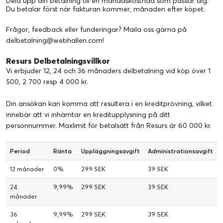
Dela upp din betalning till en månadskostnad som passar dig.
Du betalar först när fakturan kommer, månaden efter köpet.
Frågor, feedback eller funderingar? Maila oss gärna på
delbetalning@webhallen.com
!
Resurs Delbetalningsvillkor
Vi erbjuder 12, 24 och 36 månaders delbetalning vid köp över 1
500, 2 700 resp 4 000 kr.
Din ansökan kan komma att resultera i en kreditprövning, vilket
innebär att vi inhämtar en kreditupplysning på ditt
personnummer.
Maxlimit för betalsätt från Resurs är 60 000 kr.
Period
Ränta
Uppläggningsavgift
Administrationsavgift
12 månader
0%
299 SEK
39 SEK
24
9,99%
299 SEK
39 SEK
månader
36
9,99%
299 SEK
39 SEK