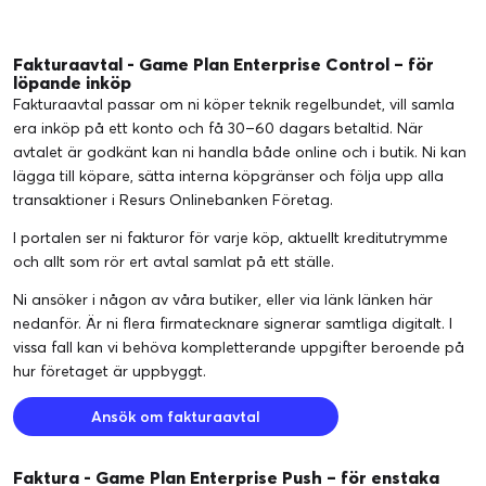
Fakturaavtal - Game Plan Enterprise Control – för
löpande inköp
Fakturaavtal passar om ni köper teknik regelbundet, vill samla
era inköp på ett konto och få 30–60 dagars betaltid. När
avtalet är godkänt kan ni handla både online och i butik. Ni kan
lägga till köpare, sätta interna köpgränser och följa upp alla
transaktioner i Resurs Onlinebanken Företag.
I portalen ser ni fakturor för varje köp, aktuellt kreditutrymme
och allt som rör ert avtal samlat på ett ställe.
Ni ansöker i någon av
våra butiker
, eller via länk länken här
nedanför. Är ni flera firmatecknare signerar samtliga digitalt. I
vissa fall kan vi behöva kompletterande uppgifter beroende på
hur företaget är uppbyggt.
Ansök om fakturaavtal
Faktura - Game Plan Enterprise Push – för enstaka