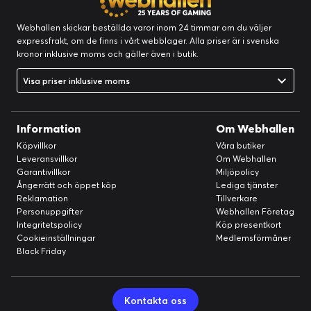
Du kan när som helst markera fakturan som
Webhallen skickar beställda varor inom 24 timmar om du väljer
Hanterad, oavsett om vi mottagit din betalning
expressfrakt, om de finns i vårt webblager. Alla priser är i svenska
eller inte.
kronor inklusive moms och gäller även i butik.
Visa priser inklusive moms
Information
Om Webhallen
Köpvillkor
Våra butiker
Leveransvillkor
Om Webhallen
Garantivillkor
Miljöpolicy
Ångerrätt och öppet köp
Lediga tjänster
Reklamation
Tillverkare
Personuppgifter
Webhallen Företag
Integritetspolicy
Köp presentkort
Cookieinställningar
Medlemsförmåner
Black Friday
Kontakta oss