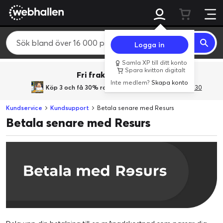
Logga in
Samla XP till ditt konto
Spara kvitton digitalt
Fri frakt över 800 kr.
Inte medlem?
Skapa konto
Köp 3 och få 30% rabatt
med rabattkoden 3Gives30
Kundservice
Kundsupport
Betala senare med Resurs
Betala senare med Resurs