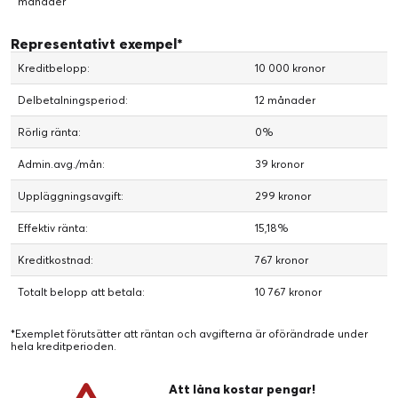
månader
Representativt exempel*
Kreditbelopp:
10 000 kronor
Delbetalningsperiod:
12 månader
Rörlig ränta:
0%
Admin.avg./mån:
39 kronor
Uppläggningsavgift:
299 kronor
Effektiv ränta:
15,18%
Kreditkostnad:
767 kronor
Totalt belopp att betala:
10 767 kronor
*Exemplet förutsätter att räntan och avgifterna är oförändrade under
hela kreditperioden.
Att låna kostar pengar!