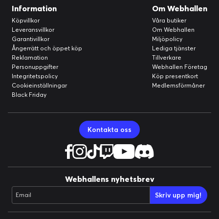
Information
Om Webhallen
Köpvillkor
Våra butiker
Leveransvillkor
Om Webhallen
Garantivillkor
Miljöpolicy
Ångerrätt och öppet köp
Lediga tjänster
Reklamation
Tillverkare
Personuppgifter
Webhallen Företag
Integritetspolicy
Köp presentkort
Cookieinställningar
Medlemsförmåner
Black Friday
Kontakta oss
Webhallens nyhetsbrev
Skriv upp mig!
Email