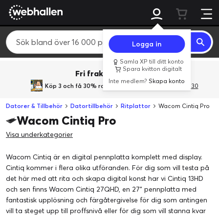
Logga in
Samla XP till ditt konto
Spara kvitton digitalt
Fri frakt över 800 kr.
Inte medlem?
Skapa konto
Köp 3 och få 30% rabatt
med rabattkoden 3Gives30
Datorer & Tillbehör
Datortillbehör
Ritplattor
Wacom Cintiq Pro
Wacom Cintiq Pro
Visa underkategorier
Wacom Cintiq är en digital pennplatta komplett med display.
Cintiq kommer i flera olika utföranden. För dig som vill testa på
det här med att rita och skapa digital konst har vi Cintiq 13HD
och sen finns Wacom Cintiq 27QHD, en 27" pennplatta med
fantastisk upplösning och färgåtergivelse för dig som antingen
vill ta steget upp till proffsnivå eller för dig som vill stanna kvar