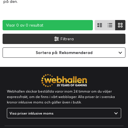
på den.
Visar 0 av 0 resultat
Visar 0 av 0 resultat
Visar 0 av 0 resultat
Filtrera
Sortera på: Rekommenderad
Webhallen skickar beställda varor inom 24 timmar om du väljer
expressfrakt, om de finns i vårt webblager. Alla priser är i svenska
kronor inklusive moms och gäller även i butik.
Visa priser inklusive moms