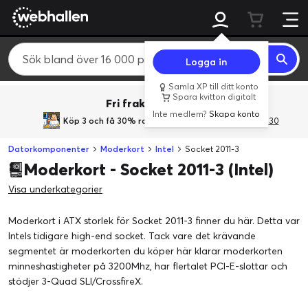
Logga in
Samla XP till ditt konto
Spara kvitton digitalt
Fri frakt över 800 kr.
Inte medlem?
Skapa konto
Köp 3 och få 30% rabatt
med rabattkoden 3Gives30
Datorkomponenter
Moderkort
Intel
Socket 2011-3
Moderkort - Socket 2011-3 (Intel)
Visa underkategorier
Moderkort i ATX storlek för Socket 2011-3 finner du här. Detta var
Intels tidigare high-end socket. Tack vare det krävande
segmentet är moderkorten du köper här klarar moderkorten
minneshastigheter på 3200Mhz, har flertalet PCI-E-slottar och
stödjer 3-Quad SLI/CrossfireX.