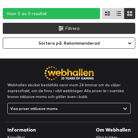
Visar 0 av 0 resultat
Visar 0 av 0 resultat
Visar 0 av 0 resultat
Filtrera
Sortera på: Rekommenderad
Webhallen skickar beställda varor inom 24 timmar om du väljer
expressfrakt, om de finns i vårt webblager. Alla priser är i svenska
kronor inklusive moms och gäller även i butik.
Visa priser inklusive moms
Information
Om Webhallen
Köpvillkor
Våra butiker