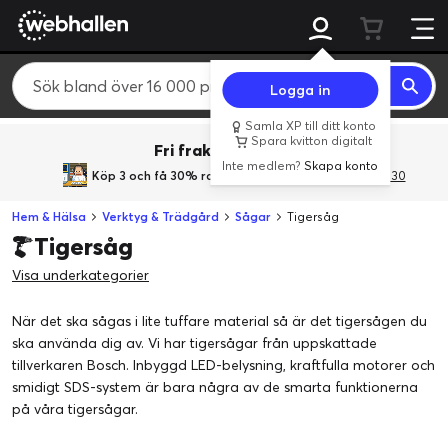
Logga in
Samla XP till ditt konto
Spara kvitton digitalt
Fri frakt över 800 kr.
Inte medlem?
Skapa konto
Köp 3 och få 30% rabatt
med rabattkoden 3Gives30
Hem & Hälsa
Verktyg & Trädgård
Sågar
Tigersåg
Tigersåg
Visa underkategorier
När det ska sågas i lite tuffare material så är det tigersågen du
ska använda dig av. Vi har tigersågar från uppskattade
tillverkaren Bosch. Inbyggd LED-belysning, kraftfulla motorer och
smidigt SDS-system är bara några av de smarta funktionerna
på våra tigersågar.