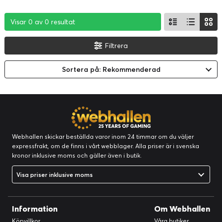
Visar 0 av 0 resultat
Visar 0 av 0 resultat
Visar 0 av 0 resultat
Filtrera
Sortera på: Rekommenderad
Webhallen skickar beställda varor inom 24 timmar om du väljer
expressfrakt, om de finns i vårt webblager. Alla priser är i svenska
kronor inklusive moms och gäller även i butik.
Visa priser inklusive moms
Information
Om Webhallen
Köpvillkor
Våra butiker