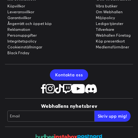
Köpvillkor
Våra butiker
Leveransvillkor
Om Webhallen
Garantivillkor
Miljöpolicy
Ångerrätt och öppet köp
Lediga tjänster
Reklamation
Tillverkare
Personuppgifter
Webhallen Företag
Integritetspolicy
Köp presentkort
Cookieinställningar
Medlemsförmåner
Black Friday
Kontakta oss
Webhallens nyhetsbrev
Skriv upp mig!
Email