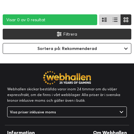
Visar 0 av 0 resultat
Visar 0 av 0 resultat
Visar 0 av 0 resultat
Filtrera
Sortera på: Rekommenderad
Webhallen skickar beställda varor inom 24 timmar om du väljer
expressfrakt, om de finns i vårt webblager. Alla priser är i svenska
kronor inklusive moms och gäller även i butik.
Visa priser inklusive moms
Information
Om Webhallen