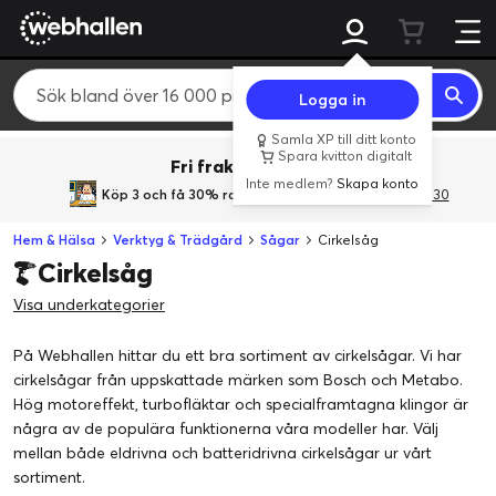
Logga in
Samla XP till ditt konto
Spara kvitton digitalt
Fri frakt över 800 kr.
Inte medlem?
Skapa konto
Köp 3 och få 30% rabatt
med rabattkoden 3Gives30
Hem & Hälsa
Verktyg & Trädgård
Sågar
Cirkelsåg
Cirkelsåg
Visa underkategorier
På Webhallen hittar du ett bra sortiment av cirkelsågar. Vi har
cirkelsågar från uppskattade märken som Bosch och Metabo.
Hög motoreffekt, turbofläktar och specialframtagna klingor är
några av de populära funktionerna våra modeller har. Välj
mellan både eldrivna och batteridrivna cirkelsågar ur vårt
sortiment.