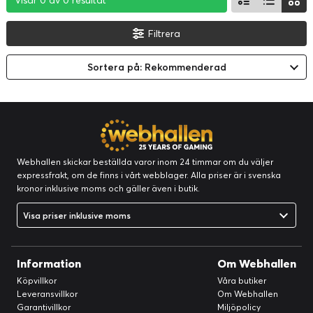
Visar 0 av 0 resultat
Visar 0 av 0 resultat
Visar 0 av 0 resultat
Filtrera
Sortera på: Rekommenderad
Webhallen skickar beställda varor inom 24 timmar om du väljer
expressfrakt, om de finns i vårt webblager. Alla priser är i svenska
kronor inklusive moms och gäller även i butik.
Visa priser inklusive moms
Information
Om Webhallen
Köpvillkor
Våra butiker
Leveransvillkor
Om Webhallen
Garantivillkor
Miljöpolicy