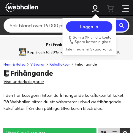
Logga in
Samla XP till ditt konto
Spara kvitton digitalt
Fri frakt över 800 kr.
Inte medlem?
Skapa konto
Köp 3 och få 30% rabatt
med rabattkoden 3Gives30
Hem & Hälsa
Vitvaror
Köksfläktar
Frihängande
Frihängande
Visa underkategorier
I den här kategorin hittar du frihängande köksfläktar till köket.
På Webhallen hittar du ett välsorterat utbud av frihängande
köksfläktar från den pålitliga tillverkaren Electrolux.