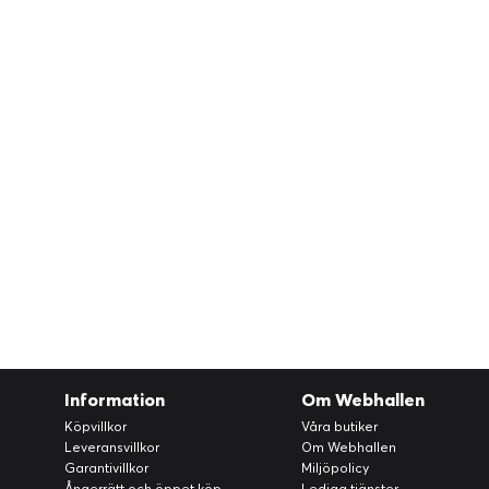
Information
Om Webhallen
Köpvillkor
Våra butiker
Leveransvillkor
Om Webhallen
Garantivillkor
Miljöpolicy
Ångerrätt och öppet köp
Lediga tjänster