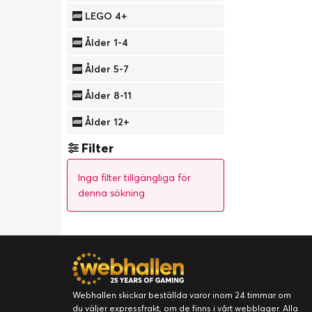
LEGO 4+
Ålder 1-4
Ålder 5-7
Ålder 8-11
Ålder 12+
Filter
Inga filter tillgängliga för
denna sökning
Webhallen skickar beställda varor inom 24 timmar om
du väljer expressfrakt, om de finns i vårt webblager. Alla