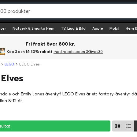
ter
Nätverk & Smarta Hem
TV, Ljud & Bild
Apple
Mobil
Hem &
Fri frakt över 800 kr.
Köp 3 och få 30% rabatt
med rabattkoden 3Gives30
LEGO
LEGO Elves
Elves
vendale och Emily Jones äventyr! LEGO Elves är ett fantasy-äventyr där 
lan 8-12 år.
sultat
sultat
sultat