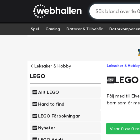
Spel
Gaming
Datorer & Tillbehör
Datorkomponen
Leksaker & Hobby
Leksaker & Hobby
LEGO
LEGO 
Allt LEGO
Följ med till El
barn som är mel
Hard to find
LEGO Förbokningar
Nyheter
Visar 0 av 0 re
Visar 0 av 0 re
Visar 0 av 0 re
LEGO Adult