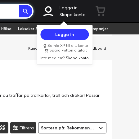
Logga in
Skapa konto
 Hälsa
Leksaker & Hobby
Fyndvaror
Kampanjer
Logga in
Samla XP till ditt konto
Kundservice
Butiker
Företag
Cardboard
Spara kvitton digitalt
Inte medlem?
Skapa konto
du träffar på trollkarlar, troll och drakar! Passar
Filtrera
Sortera på: Rekommenderad