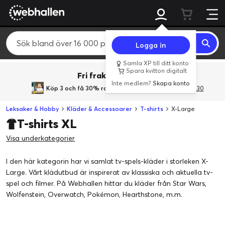
Logga in
Samla XP till ditt konto
Spara kvitton digitalt
Fri frakt över 800 kr.
Inte medlem?
Skapa konto
Köp 3 och få 30% rabatt
med rabattkoden 3Gives30
Leksaker & Hobby
Kläder & Accessoarer
T-shirts
X-Large
T-shirts XL
Visa underkategorier
I den här kategorin har vi samlat tv-spels-kläder i storleken X-
Large. Vårt klädutbud är inspirerat av klassiska och aktuella tv-
spel och filmer. På Webhallen hittar du kläder från Star Wars,
Wolfenstein, Overwatch, Pokémon, Hearthstone, m.m.