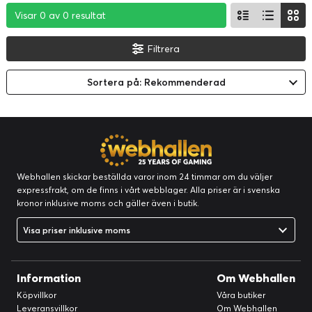
Visar 0 av 0 resultat
Visar 0 av 0 resultat
Visar 0 av 0 resultat
Filtrera
Sortera på: Rekommenderad
Webhallen skickar beställda varor inom 24 timmar om du väljer
expressfrakt, om de finns i vårt webblager. Alla priser är i svenska
kronor inklusive moms och gäller även i butik.
Visa priser inklusive moms
Information
Om Webhallen
Köpvillkor
Våra butiker
Leveransvillkor
Om Webhallen