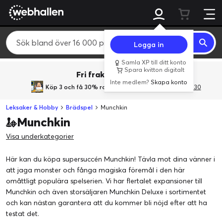
Logga in
Samla XP till ditt konto
Spara kvitton digitalt
Fri frakt över 800 kr.
Inte medlem?
Skapa konto
Köp 3 och få 30% rabatt
med rabattkoden 3Gives30
Leksaker & Hobby
Brädspel
Munchkin
Munchkin
Visa underkategorier
Här kan du köpa supersuccén Munchkin! Tävla mot dina vänner i
att jaga monster och fånga magiska föremål i den här
omåttligt populära spelserien. Vi har flertalet expansioner till
Munchkin och även storsäljaren Munchkin Deluxe i sortimentet
och kan nästan garantera att du kommer bli nöjd efter att ha
testat det.