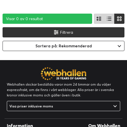
Visar 0 av 0 resultat
Visar 0 av 0 resultat
Visar 0 av 0 resultat
Filtrera
Sortera på: Rekommenderad
Webhallen skickar beställda varor inom 24 timmar om du väljer
expressfrakt, om de finns i vårt webblager. Alla priser är i svenska
kronor inklusive moms och gäller även i butik.
Visa priser inklusive moms
Information
Om Webhallen