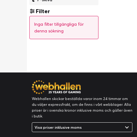
Filter
Inga filter tillgängliga för
denna sökning
Webhallen skickar beställda varor inom 24 timmar om
du väljer expressfrakt, om de finns i vårt webblager. Alla
priser är i svenska kronor inklusive moms och gäller även
i butik.
Visa priser inklusive moms