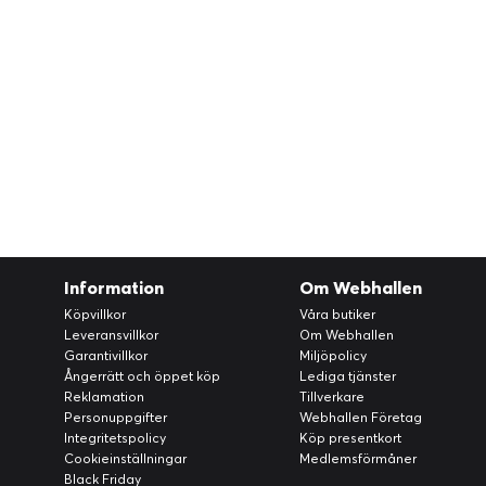
Information
Om Webhallen
Köpvillkor
Våra butiker
Leveransvillkor
Om Webhallen
Garantivillkor
Miljöpolicy
Ångerrätt och öppet köp
Lediga tjänster
Reklamation
Tillverkare
Personuppgifter
Webhallen Företag
Integritetspolicy
Köp presentkort
Cookieinställningar
Medlemsförmåner
Black Friday