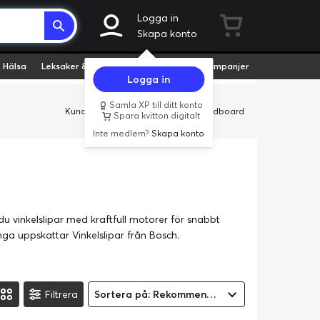
Logga in
Skapa konto
 Hälsa
Leksaker & Hobby
Fyndvaror
Kampanjer
Logga in
Samla XP till ditt konto
Kundservice
Butiker
Företag
Cardboard
Spara kvitton digitalt
Inte medlem?
Skapa konto
u vinkelslipar med kraftfull motorer för snabbt
nga uppskattar Vinkelslipar från Bosch.
Filtrera
Sortera på: Rekommenderad