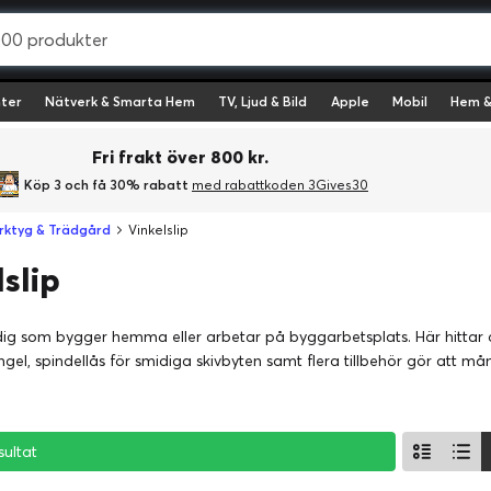
ter
Nätverk & Smarta Hem
TV, Ljud & Bild
Apple
Mobil
Hem &
Fri frakt över 800 kr.
Köp 3 och få 30% rabatt
med rabattkoden 3Gives30
rktyg & Trädgård
Vinkelslip
slip
 dig som bygger hemma eller arbetar på byggarbetsplats. Här hittar d
gel, spindellås för smidiga skivbyten samt flera tillbehör gör att må
sultat
sultat
sultat