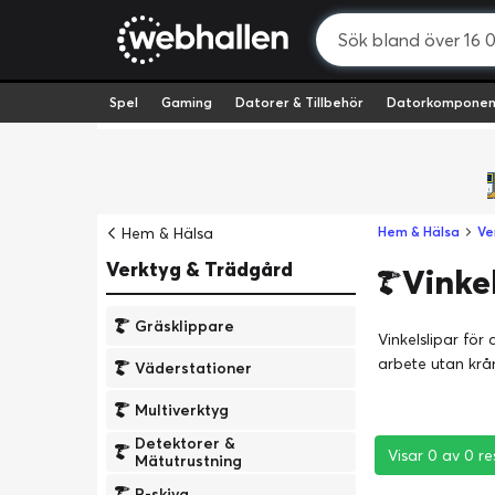
Spel
Gaming
Datorer & Tillbehör
Datorkomponen
Hem & Hälsa
Hem & Hälsa
Ve
Verktyg & Trädgård
Vinkel
Gräsklippare
Vinkelslipar för
arbete utan krån
Väderstationer
Multiverktyg
Detektorer &
Visar 0 av 0 re
Visar 0 av 0 re
Visar 0 av 0 re
Mätutrustning
P-skiva