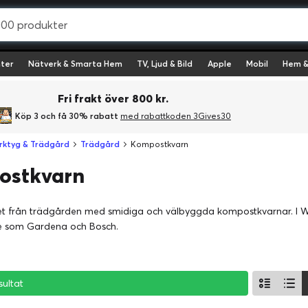
ter
Nätverk & Smarta Hem
TV, Ljud & Bild
Apple
Mobil
Hem &
Fri frakt över 800 kr.
Köp 3 och få 30% rabatt
med rabattkoden 3Gives30
rktyg & Trädgård
Trädgård
Kompostkvarn
ostkvarn
let från trädgården med smidiga och välbyggda kompostkvarnar. I W
re som Gardena och Bosch.
sultat
sultat
sultat