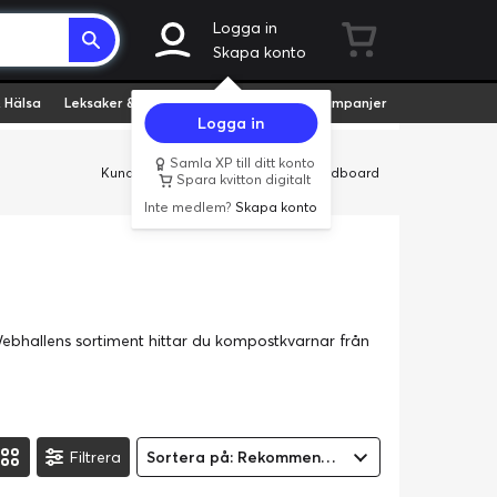
Logga in
Skapa konto
 Hälsa
Leksaker & Hobby
Fyndvaror
Kampanjer
Logga in
Samla XP till ditt konto
Kundservice
Butiker
Företag
Cardboard
Spara kvitton digitalt
Inte medlem?
Skapa konto
ebhallens sortiment hittar du kompostkvarnar från
Filtrera
Sortera på: Rekommenderad