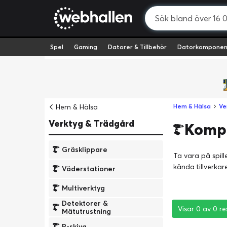
Spel
Gaming
Datorer & Tillbehör
Datorkomponen
Hem & Hälsa
Hem & Hälsa
Ve
Verktyg & Trädgård
Komp
Gräsklippare
Ta vara på spil
kända tillverka
Väderstationer
Multiverktyg
Detektorer &
Visar 0 av 0 re
Visar 0 av 0 re
Visar 0 av 0 re
Mätutrustning
P-skiva