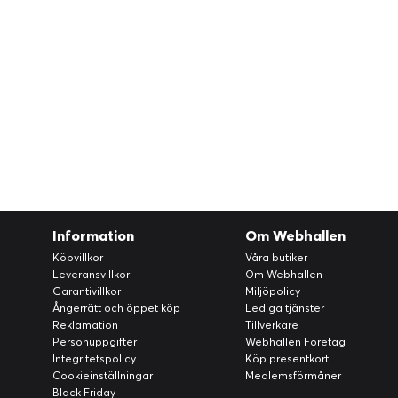
Information
Om Webhallen
Köpvillkor
Våra butiker
Leveransvillkor
Om Webhallen
Garantivillkor
Miljöpolicy
Ångerrätt och öppet köp
Lediga tjänster
Reklamation
Tillverkare
Personuppgifter
Webhallen Företag
Integritetspolicy
Köp presentkort
Cookieinställningar
Medlemsförmåner
Black Friday