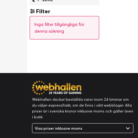
Filter
Inga filter tillgängliga för
denna sökning
Webhallen skickar beställda varor inom 24 timmar om
du väljer expressfrakt, om de finns i vårt webblager. Alla
priser är i svenska kronor inklusive moms och gäller även
i butik.
Visa priser inklusive moms