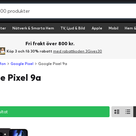
ter
Nätverk & Smarta Hem
TV, Ljud & Bild
Apple
Mobil
Hem &
Fri frakt över 800 kr.
Köp 3 och få 30% rabatt
med rabattkoden 3Gives30
fon
Google Pixel
Google Pixel 9a
e Pixel 9a
ultat
ultat
ultat