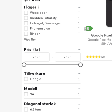
I lager i
Webblager
(1)
Bredden (InfraCity)
(1)
Hötorget, Sveavägen
(1)
B
A
Fridhemsplan
(1)
↑
G
Ringen
(1)
Google Pixel
Visa fler
Google Pixel 9a 
SIM / A
Pris
(kr)
-
(20)
Tillverkare
Google
(1)
Modell
9A
(1)
Diagonal storlek
6.3 tum
(1)