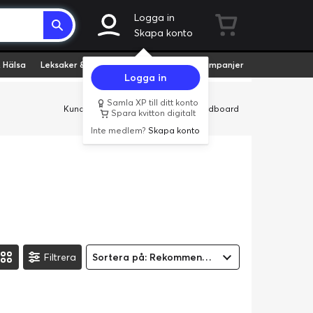
Logga in
Skapa konto
 Hälsa
Leksaker & Hobby
Fyndvaror
Kampanjer
Logga in
Samla XP till ditt konto
Kundservice
Butiker
Företag
Cardboard
Spara kvitton digitalt
Inte medlem?
Skapa konto
Filtrera
Sortera på: Rekommenderad