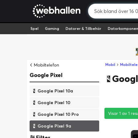
Spel
Gaming
Datorer & Tillbehör
Datorkomponen
Mobiltelefon
Mobil
Mobiltele
Google Pixel
Googl
Google Pixel 10a
Google Pixel 10
Visar 1 av 1 res
Visar 1 av 1 res
Visar 1 av 1 res
Google Pixel 10 Pro
Google Pixel 9a
Filter