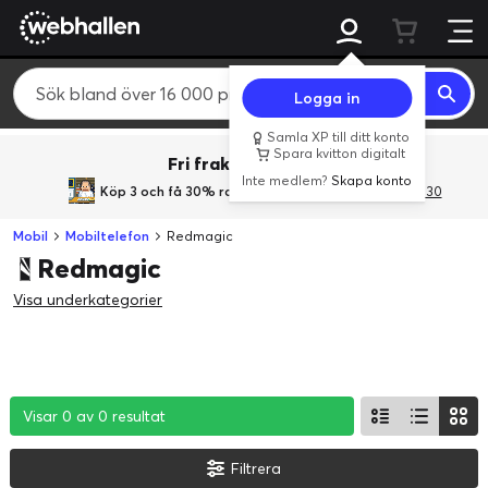
Logga in
Samla XP till ditt konto
Spara kvitton digitalt
Fri frakt över 800 kr.
Inte medlem?
Skapa konto
Köp 3 och få 30% rabatt
med rabattkoden 3Gives30
Mobil
Mobiltelefon
Redmagic
Redmagic
Visa underkategorier
Visar 0 av 0 resultat
Visar 0 av 0 resultat
Visar 0 av 0 resultat
Filtrera