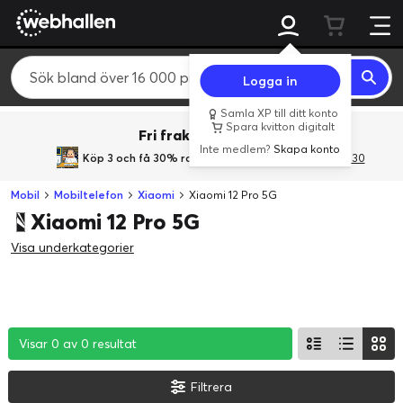
Logga in
Samla XP till ditt konto
Spara kvitton digitalt
Fri frakt över 800 kr.
Inte medlem?
Skapa konto
Köp 3 och få 30% rabatt
med rabattkoden 3Gives30
Mobil
Mobiltelefon
Xiaomi
Xiaomi 12 Pro 5G
Xiaomi 12 Pro 5G
Visa underkategorier
Visar 0 av 0 resultat
Visar 0 av 0 resultat
Visar 0 av 0 resultat
Filtrera