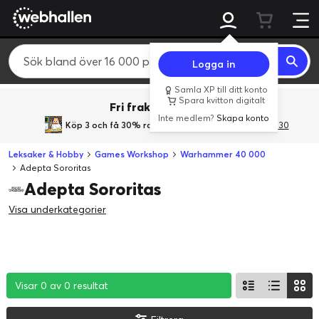
Logga in
Samla XP till ditt konto
Spara kvitton digitalt
Fri frakt över 800 kr.
Inte medlem?
Skapa konto
Köp 3 och få 30% rabatt
med rabattkoden 3Gives30
Leksaker & Hobby
Games Workshop
Warhammer 40 000
Adepta Sororitas
Adepta Sororitas
Visa underkategorier
Visar 0 av 0 resultat
Visar 0 av 0 resultat
Visar 0 av 0 resultat