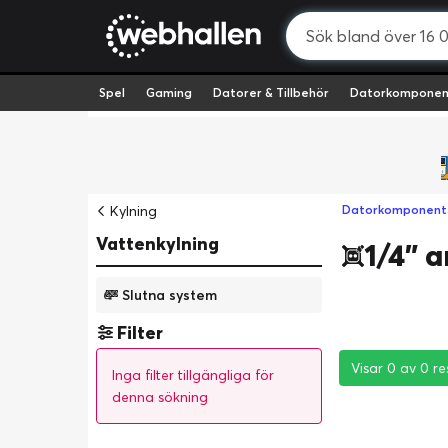
Spel
Gaming
Datorer & Tillbehör
Datorkomponen
Kylning
Datorkomponent
Vattenkylning
1/4" 
Slutna system
Filter
Visar 0 av 0 re
Visar 0 av 0 re
Visar 0 av 0 re
Inga filter tillgängliga för
denna sökning