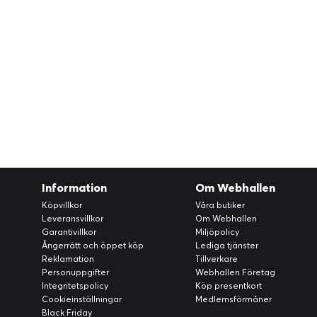
Information
Om Webhallen
Köpvillkor
Våra butiker
Leveransvillkor
Om Webhallen
Garantivillkor
Miljöpolicy
Ångerrätt och öppet köp
Lediga tjänster
Reklamation
Tillverkare
Personuppgifter
Webhallen Företag
Integritetspolicy
Köp presentkort
Cookieinställningar
Medlemsförmåner
Black Friday