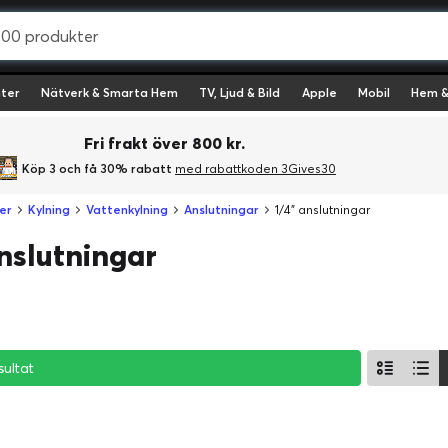
ter
Nätverk & Smarta Hem
TV, Ljud & Bild
Apple
Mobil
Hem &
Fri frakt över 800 kr.
Köp 3 och få 30% rabatt
med rabattkoden 3Gives30
er
Kylning
Vattenkylning
Anslutningar
1/4" anslutningar
anslutningar
sultat
sultat
sultat