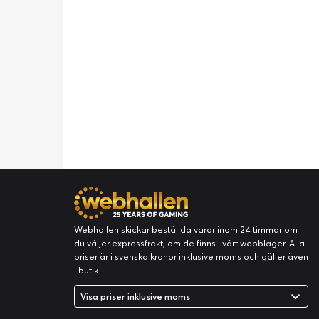
Webhallen skickar beställda varor inom 24 timmar om
du väljer expressfrakt, om de finns i vårt webblager. Alla
priser är i svenska kronor inklusive moms och gäller även
i butik.
Visa priser inklusive moms