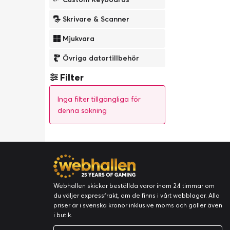
Skrivare & Scanner
Mjukvara
Övriga datortillbehör
Filter
Inga filter tillgängliga för
denna sökning
Webhallen skickar beställda varor inom 24 timmar om
du väljer expressfrakt, om de finns i vårt webblager. Alla
priser är i svenska kronor inklusive moms och gäller även
i butik.