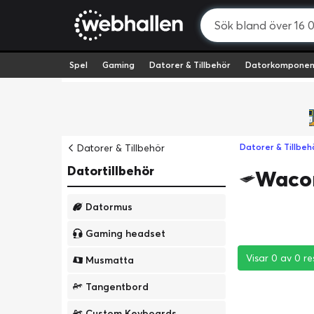
Spel
Gaming
Datorer & Tillbehör
Datorkomponen
Datorer & Tillbehör
Datorer & Tillbeh
Datortillbehör
Waco
Datormus
Gaming headset
Visar 0 av 0 re
Visar 0 av 0 re
Visar 0 av 0 re
Musmatta
Tangentbord
Custom Keyboards