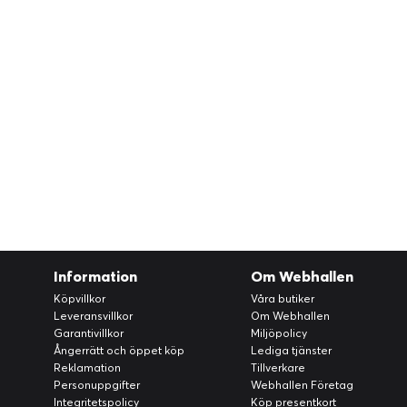
Information
Om Webhallen
Köpvillkor
Våra butiker
Leveransvillkor
Om Webhallen
Garantivillkor
Miljöpolicy
Ångerrätt och öppet köp
Lediga tjänster
Reklamation
Tillverkare
Personuppgifter
Webhallen Företag
Integritetspolicy
Köp presentkort