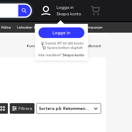
Logga in
Skapa konto
 Hälsa
Leksaker & Hobby
Fyndvaror
Kampanjer
Logga in
Samla XP till ditt konto
Kundservice
Butiker
Företag
Cardboard
Spara kvitton digitalt
Inte medlem?
Skapa konto
Filtrera
Sortera på: Rekommenderad