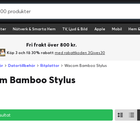
ter
Nätverk & Smarta Hem
TV, Ljud & Bild
Apple
Mobil
Hem &
Fri frakt över 800 kr.
Köp 3 och få 30% rabatt
med rabattkoden 3Gives30
ör
Datortillbehör
Ritplattor
Wacom Bamboo Stylus
m Bamboo Stylus
sultat
sultat
sultat