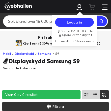
Logga in
Samla XP till ditt konto
Spara kvitton digitalt
Fri frakt över 800 kr.
Inte medlem?
Skapa konto
Köp 3 och få 30% rabatt
med rabattkoden 3Gives30
Mobil
Displayskydd
Samsung
S9
Displayskydd Samsung S9
Visa underkategorier
Visar 0 av 0 resultat
Visar 0 av 0 resultat
Visar 0 av 0 resultat
Filtrera