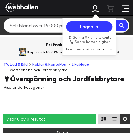
Logga in
Samla XP till ditt konto
Spara kvitton digitalt
Fri frakt över 800 kr.
Inte medlem?
Skapa konto
Köp 3 och få 30% rabatt
med rabattkoden 3Gives30
TV, Ljud & Bild
Kablar & Kontakter
Elkablage
Överspänning och Jordfelsbrytare
Överspänning och Jordfelsbrytare
Visa underkategorier
Visar 0 av 0 resultat
Visar 0 av 0 resultat
Visar 0 av 0 resultat