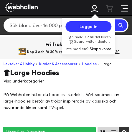
Logga in
Samla XP till ditt konto
Spara kvitton digitalt
Fri frakt över 800 kr.
Inte medlem?
Skapa konto
Köp 3 och få 30% rabatt
med rabattkoden 3Gives30
Leksaker & Hobby
Kläder & Accessoarer
Hoodies
Large
Large Hoodies
Visa underkategorier
På Webhallen hittar du hoodies I storlek L. Vårt sortiment av
large-hoodies består av tröjor inspirerade av klassiska och
nuvarande filmer samt TV-spel.