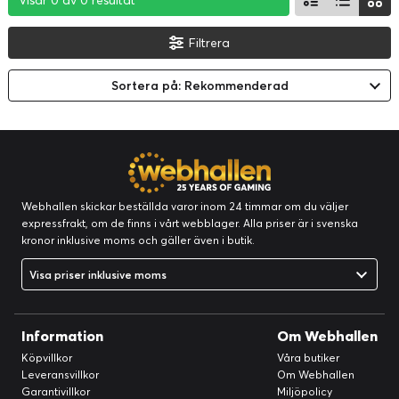
Visar 0 av 0 resultat
Visar 0 av 0 resultat
Visar 0 av 0 resultat
Filtrera
Sortera på: Rekommenderad
Webhallen skickar beställda varor inom 24 timmar om du väljer
expressfrakt, om de finns i vårt webblager. Alla priser är i svenska
kronor inklusive moms och gäller även i butik.
Visa priser inklusive moms
Information
Om Webhallen
Köpvillkor
Våra butiker
Leveransvillkor
Om Webhallen
Garantivillkor
Miljöpolicy