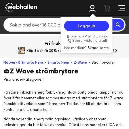
Logga in
Samla XP till ditt konto
Spara kvitton digitalt
Fri frakt över 800 kr.
Inte medlem?
Skapa konto
Köp 3 och få 30% rabatt
med rabattkoden 3Gives30
Nätverk & Smarta Hem
Smarta Hem
Z-Wave
Strömbrytare
Z Wave strömbrytare
Visa underkategorier
Få större inblick i energiförbrukning, släck bortglömda lampor när du
åker ifrån hemmet eller sommarstugan med strömbrytare för Z-wave.
Populära tillverkare som Fibaro och Telldus ser till att det är du som
kontrollera ditt smarta hem.
När du väljer din energimätningsplugg, vänligen observera
belastningen du har tänkt övervaka. Oftast finns modeller i 10A och