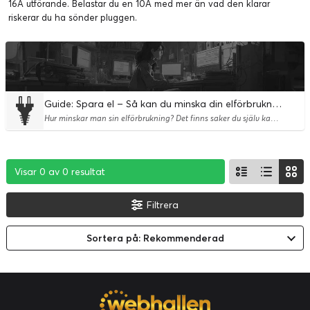
16A utförande. Belastar du en 10A med mer än vad den klarar
riskerar du ha sönder pluggen.
Guide: Spara el – Så kan du minska din elförbrukning
Hur minskar man sin elförbrukning? Det finns saker du själv kan göra för att spara el och sänka elkostnaden. Vi på Webhallen har flertalet produkter som hjälper dig minska elförbrukningen på ett enkelt sätt.
Visar 0 av 0 resultat
Visar 0 av 0 resultat
Visar 0 av 0 resultat
Filtrera
Sortera på: Rekommenderad