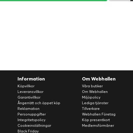
Information
Om Webhallen
Köpvillkor
Våra butiker
Leveransvillkor
Om Webhallen
Garantivillkor
Miljöpolicy
Ångerrätt och öppet köp
Lediga tjänster
Reklamation
Tillverkare
Personuppgifter
Webhallen Företag
Integritetspolicy
Köp presentkort
Cookieinställningar
Medlemsförmåner
Black Friday