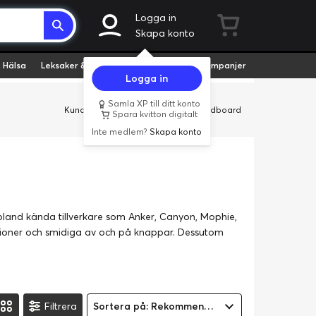
Logga in
Skapa konto
 Hälsa
Leksaker & Hobby
Fyndvaror
Kampanjer
Logga in
Samla XP till ditt konto
Kundservice
Butiker
Företag
Cardboard
Spara kvitton digitalt
Inte medlem?
Skapa konto
 bland kända tillverkare som Anker, Canyon, Mophie,
tioner och smidiga av och på knappar. Dessutom
Filtrera
Sortera på: Rekommenderad