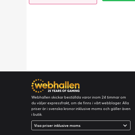
Webhallen skickar beställda varor inom 24 timmar om
du väljer expressfrakt, om de finns i vårt webblager. Alla
priser är i svenska kronor inklusive moms och gäller även
i butik.
Visa priser inklusive moms