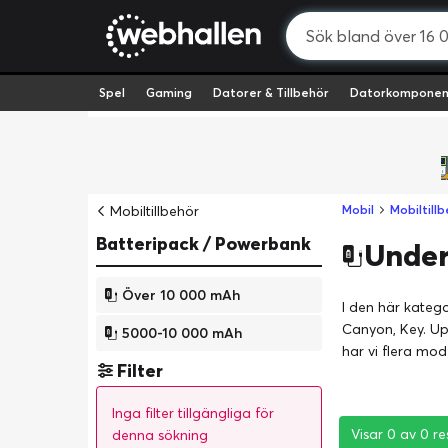
Spel
Gaming
Datorer & Tillbehör
Datorkomponen
Mobiltillbehör
Mobil
Mobiltill
Batteripack / Powerbank
Under
Över 10 000 mAh
I den här kateg
Canyon, Key. Up
5000-10 000 mAh
har vi flera mo
Filter
Inga filter tillgängliga för
Visar 0 av 0 re
Visar 0 av 0 re
Visar 0 av 0 re
denna sökning