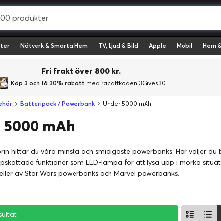
ter
Nätverk & Smarta Hem
TV, Ljud & Bild
Apple
Mobil
Hem &
Fri frakt över 800 kr.
Köp 3 och få 30% rabatt
med rabattkoden 3Gives30
behör
Batteripack / Powerbank
Under 5000 mAh
 5000 mAh
orin hittar du våra minsta och smidigaste powerbanks. Här väljer du
pskattade funktioner som LED-lampa för att lysa upp i mörka situa
deller av Star Wars powerbanks och Marvel powerbanks.
sultat
sultat
sultat