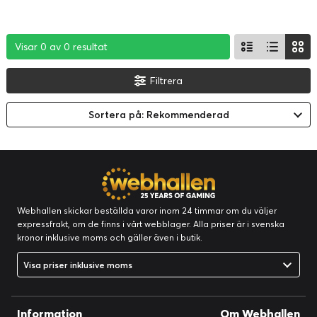
Visar 0 av 0 resultat
Visar 0 av 0 resultat
Visar 0 av 0 resultat
Filtrera
Sortera på: Rekommenderad
Webhallen skickar beställda varor inom 24 timmar om du väljer
expressfrakt, om de finns i vårt webblager. Alla priser är i svenska
kronor inklusive moms och gäller även i butik.
Visa priser inklusive moms
Information
Om Webhallen