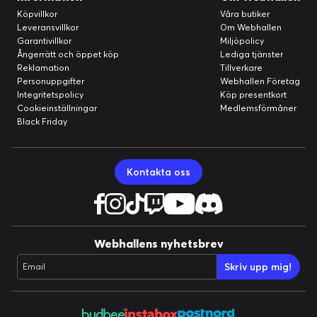
Köpvillkor
Våra butiker
Leveransvillkor
Om Webhallen
Garantivillkor
Miljöpolicy
Ångerrätt och öppet köp
Lediga tjänster
Reklamation
Tillverkare
Personuppgifter
Webhallen Företag
Integritetspolicy
Köp presentkort
Cookieinställningar
Medlemsförmåner
Black Friday
Kontakta oss
Webhallens nyhetsbrev
Skriv upp mig!
Email