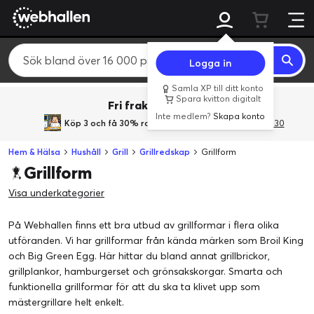
Logga in
Samla XP till ditt konto
Spara kvitton digitalt
Fri frakt över 800 kr.
Inte medlem?
Skapa konto
Köp 3 och få 30% rabatt
med rabattkoden 3Gives30
Hem & Hälsa
Hushåll
Grill
Grillredskap
Grillform
Grillform
Visa underkategorier
På Webhallen finns ett bra utbud av grillformar i flera olika
utföranden. Vi har grillformar från kända märken som Broil King
och Big Green Egg. Här hittar du bland annat grillbrickor,
grillplankor, hamburgerset och grönsakskorgar. Smarta och
funktionella grillformar för att du ska ta klivet upp som
mästergrillare helt enkelt.