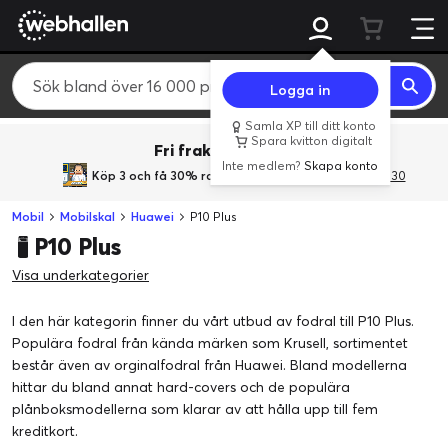
Logga in
Samla XP till ditt konto
Spara kvitton digitalt
Fri frakt över 800 kr.
Inte medlem?
Skapa konto
Köp 3 och få 30% rabatt
med rabattkoden 3Gives30
Mobil
Mobilskal
Huawei
P10 Plus
P10 Plus
Visa underkategorier
I den här kategorin finner du vårt utbud av fodral till P10 Plus.
Populära fodral från kända märken som Krusell, sortimentet
består även av orginalfodral från Huawei. Bland modellerna
hittar du bland annat hard-covers och de populära
plånboksmodellerna som klarar av att hålla upp till fem
kreditkort.