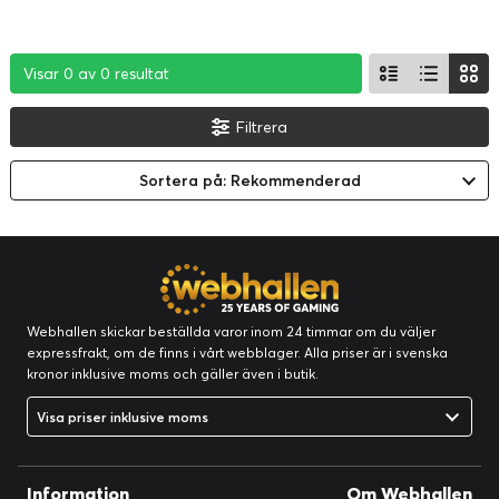
Visar 0 av 0 resultat
Visar 0 av 0 resultat
Visar 0 av 0 resultat
Filtrera
Sortera på: Rekommenderad
Webhallen skickar beställda varor inom 24 timmar om du väljer
expressfrakt, om de finns i vårt webblager. Alla priser är i svenska
kronor inklusive moms och gäller även i butik.
Visa priser inklusive moms
Information
Om Webhallen