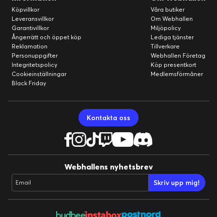
Köpvillkor
Våra butiker
Leveransvillkor
Om Webhallen
Garantivillkor
Miljöpolicy
Ångerrätt och öppet köp
Lediga tjänster
Reklamation
Tillverkare
Personuppgifter
Webhallen Företag
Integritetspolicy
Köp presentkort
Cookieinställningar
Medlemsförmåner
Black Friday
Kontakta oss
Webhallens nyhetsbrev
Skriv upp mig!
Email