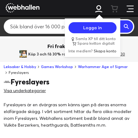
Logga in
Samla XP till ditt konto
Spara kvitton digitalt
Fri frakt över 800 kr.
Inte medlem?
Skapa konto
Köp 3 och få 30% rabatt
med rabattkoden 3Gives30
Leksaker & Hobby
Games Workshop
Warhammer Age of Sigmar
Fyreslayers
Fyreslayers
Visa underkategorier
Fyreslayers är en dvärgras som känns igen på deras enorma
eldfärgade skägg. I vårt sortiment hittar du flera olika modeller
inom Fyreslayers. Webhallens sortiment består bland annat av
Vulkite Berzerkers, hearthguards, Battlesmiths m.m.