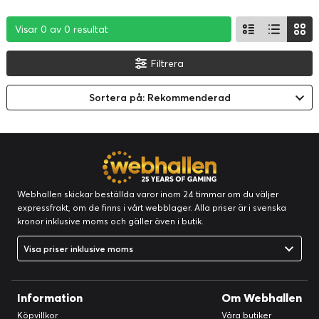
Visar 0 av 0 resultat
Visar 0 av 0 resultat
Visar 0 av 0 resultat
Filtrera
Sortera på: Rekommenderad
Webhallen skickar beställda varor inom 24 timmar om du väljer
expressfrakt, om de finns i vårt webblager. Alla priser är i svenska
kronor inklusive moms och gäller även i butik.
Visa priser inklusive moms
Information
Om Webhallen
Köpvillkor
Våra butiker