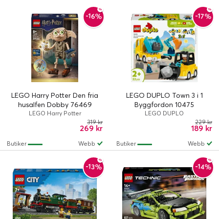
-16%
-17%
LEGO Harry Potter Den fria
LEGO DUPLO Town 3 i 1
husalfen Dobby 76469
Byggfordon 10475
LEGO Harry Potter
LEGO DUPLO
319 kr
229 kr
269 kr
189 kr
Butiker
Webb
Butiker
Webb
-13%
-14%