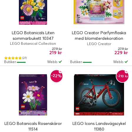
LEGO Botanicals Liten
LEGO Creator Parfymflaska
sommarbukett 10347
med blomsterdekoration
LEGO Botanical Collection
31383
LEGO Creator
279 kr
279 kr
219 kr
229 kr
(27)
Butiker
Webb
Butiker
Webb
-22%
-210 kr
LEGO Botanicals Rosenskäror
LEGO Icons Landsvägscykel
11514
11380