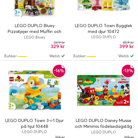
LEGO DUPLO Bluey
LEGO DUPLO Town Bygglek
Pizzatjejer med Muffin och
med djur 10472
Bluey 10469
LEGO DUPLO
LEGO Bluey
369 kr
459 kr
329 kr
399 kr
Butiker
Webb
Butiker
Webb
-16%
-13%
LEGO DUPLO Town 3-i-1 Djur
LEGO DUPLO Disney Musse
på hjul 10448
och Mimmis födelsedagståg
LEGO DUPLO
10941
LEGO DUPLO
319 kr
319 kr