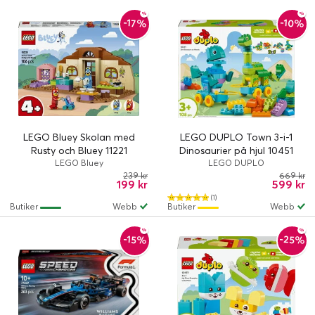
-10%
-17%
LEGO Bluey Skolan med
LEGO DUPLO Town 3-i-1
Rusty och Bluey 11221
Dinosaurier på hjul 10451
LEGO Bluey
LEGO DUPLO
239 kr
669 kr
199 kr
599 kr
(1)
Butiker
Webb
Butiker
Webb
-25%
-15%