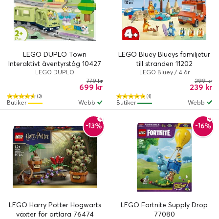
LEGO DUPLO Town
LEGO Bluey Blueys familjetur
Interaktivt äventyrståg 10427
till stranden 11202
LEGO DUPLO
LEGO Bluey / 4 år
779 kr
299 kr
699 kr
239 kr
(3)
(4)
Butiker
Webb
Butiker
Webb
-13%
-16%
LEGO Harry Potter Hogwarts
LEGO Fortnite Supply Drop
växter för örtlära 76474
77080