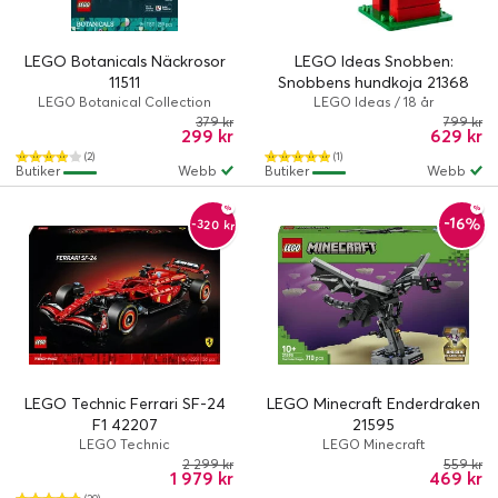
LEGO Botanicals Näckrosor
LEGO Ideas Snobben:
11511
Snobbens hundkoja 21368
LEGO Botanical Collection
LEGO Ideas / 18 år
379 kr
799 kr
299 kr
629 kr
(2)
(1)
Butiker
Webb
Butiker
Webb
-16%
-320 kr
LEGO Technic Ferrari SF-24
LEGO Minecraft Enderdraken
F1 42207
21595
LEGO Technic
LEGO Minecraft
2 299 kr
559 kr
1 979 kr
469 kr