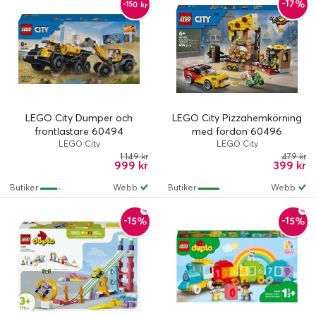
-17%
-150 kr
LEGO City Dumper och
LEGO City Pizzahemkörning
frontlastare 60494
med fordon 60496
LEGO City
LEGO City
1 149 kr
479 kr
999 kr
399 kr
Butiker
Webb
Butiker
Webb
-15%
-15%