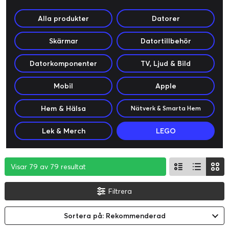
Alla produkter
Datorer
Skärmar
Datortillbehör
Datorkomponenter
TV, Ljud & Bild
Mobil
Apple
Hem & Hälsa
Nätverk & Smarta Hem
Lek & Merch
LEGO
Visar 79 av 79 resultat
Visar 79 av 79 resultat
Visar 79 av 79 resultat
Filtrera
Sortera på: Rekommenderad