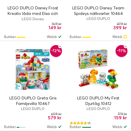
LEGO DUPLO Disney Frost
LEGO DUPLO Disney Team
Kreativ låda med Elsa och
Spideys nätkvarter 10464
Olof 10462
LEGO DUPLO
LEGO Disney
169 kr
479 kr
149 kr
399 kr
Butiker
Webb
Butiker
Webb
-12%
-11%
LEGO DUPLO Greta Gris
LEGO DUPLO My First
Familjevilla 10467
Djurtåg 10412
LEGO DUPLO
LEGO DUPLO
659 kr
179 kr
579 kr
159 kr
(4)
Butiker
Webb
Butiker
Webb