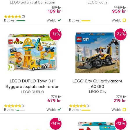
LEGO Botanical Collection
LEGO Icons
139 kr
1 169 kr
109 kr
959 kr
(5)
Butiker
Webb
Butiker
Webb
-22%
-13%
LEGO DUPLO Town 3 i 1
LEGO City Gul grävlastare
Byggarbetsplats och fordon
60480
10476
LEGO City
LEGO DUPLO
779 kr
279 kr
679 kr
219 kr
(1)
(1)
Butiker
Webb
Butiker
Webb
-14%
-12%