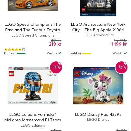
LEGO Speed Champions The
LEGO Architecture New York
Fast and The Furious Toyota
City – The Big Apple 21066
Supra MK4 77260
LEGO Architecture
LEGO Speed Champions
269 kr
1 399 kr
219 kr
1 199 kr
(3)
Butiker
Webb
Butiker
Webb
-12%
-11%
LEGO Editions Formula 1
LEGO Disney Pua 43292
McLaren Mastercard F1 Team
LEGO Disney
Oscar Piastri hjälm 43017
LEGO Editions
849 kr
659 kr