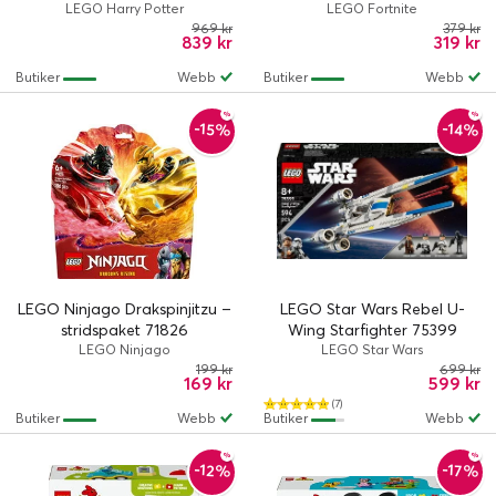
LEGO Harry Potter
LEGO Fortnite
969 kr
379 kr
839 kr
319 kr
Butiker
Webb
Butiker
Webb
-15%
-14%
LEGO Ninjago Drakspinjitzu –
LEGO Star Wars Rebel U-
stridspaket 71826
Wing Starfighter 75399
LEGO Ninjago
LEGO Star Wars
199 kr
699 kr
169 kr
599 kr
(7)
Butiker
Webb
Butiker
Webb
-12%
-17%