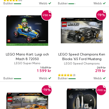
(20)
Butiker
Webb
Butiker
Webb
-19%
-250 kr
LEGO Mario Kart: Luigi och
LEGO Speed Champions Ken
Mach 8 72050
Blocks '65 Ford Mustang
LEGO Super Mario
Hoonicorn V1 77262
LEGO Speed Champions
1 849 kr
269 kr
1 599 kr
219 kr
(2)
Butiker
Webb
Butiker
Webb
-19%
-200 kr