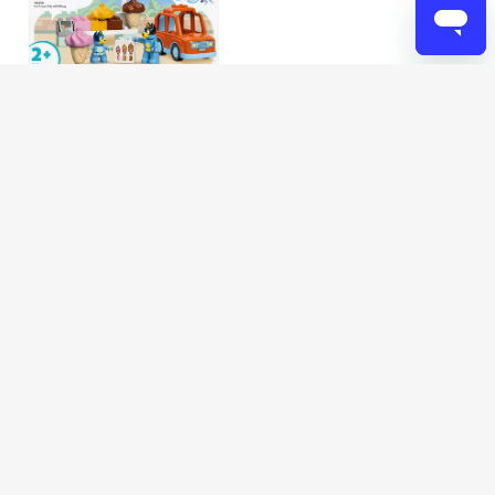
LEGO DUPLO Bluey
Glassutflykt med Bluey 10458
LEGO DUPLO
279 kr
229 kr
(4)
Butiker
Webb
Nu kommer vi in på hösten och vi alla ska tillbaka till
verkligheten. Något som egentligen passar alla årstider och
människor är just LEGO.
Back to school-REA på LEGO
Behöver vi säga mer? Nej egentligen inte, men.. nu har du
chansen att fynda LEGO under vår back to school-kampanj!