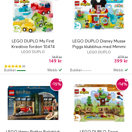
LEGO DUPLO My First
LEGO DUPLO Disney Musse
Kreativa fordon 10474
Piggs klubbhus med Mimmi
LEGO DUPLO
och Pluto 10465
LEGO DUPLO
169 kr
479 kr
149 kr
399 kr
(4)
Butiker
Webb
Butiker
Webb
-15%
-14%
LEGO Harry Potter Bokstöd:
LEGO DUPLO Town