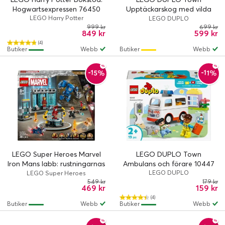
Hogwartsexpressen 76450
Upptäckarskog med vilda
LEGO Harry Potter
djur 10480
LEGO DUPLO
999 kr
699 kr
849 kr
599 kr
(4)
Butiker
Webb
Butiker
Webb
-15%
-11%
LEGO Super Heroes Marvel
LEGO DUPLO Town
Iron Mans labb: rustningarnas
Ambulans och förare 10447
sal 76315
LEGO DUPLO
LEGO Super Heroes
549 kr
179 kr
469 kr
159 kr
(4)
Butiker
Webb
Butiker
Webb