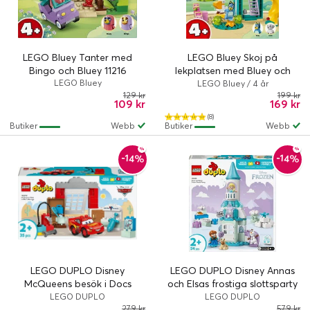
LEGO Bluey Tanter med
LEGO Bluey Skoj på
Bingo och Bluey 11216
lekplatsen med Bluey och
LEGO Bluey
Chloe 11201
LEGO Bluey / 4 år
129 kr
199 kr
109 kr
169 kr
(8)
Butiker
Webb
Butiker
Webb
-14%
-14%
LEGO DUPLO Disney
LEGO DUPLO Disney Annas
McQueens besök i Docs
och Elsas frostiga slottsparty
garage 10456
10455
LEGO DUPLO
LEGO DUPLO
279 kr
579 kr