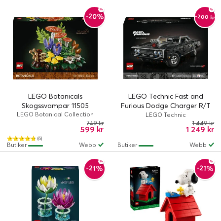
-20%
-200 kr
LEGO Botanicals
LEGO Technic Fast and
Skogssvampar 11505
Furious Dodge Charger R/T
LEGO Botanical Collection
bil 42231
LEGO Technic
749 kr
1 449 kr
599 kr
1 249 kr
(6)
Butiker
Webb
Butiker
Webb
-21%
-21%