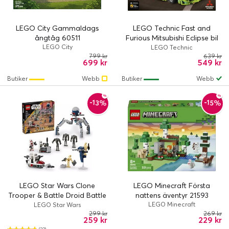
LEGO City Gammaldags
LEGO Technic Fast and
ångtåg 60511
Furious Mitsubishi Eclipse bil
LEGO City
42229
LEGO Technic
799 kr
639 kr
699 kr
549 kr
Butiker
Webb
Butiker
Webb
-13%
-15%
LEGO Star Wars Clone
LEGO Minecraft Första
Trooper & Battle Droid Battle
nattens äventyr 21593
Pack 75372
LEGO Minecraft
LEGO Star Wars
299 kr
269 kr
259 kr
229 kr