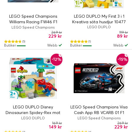
LEGO Speed Champions
LEGO DUPLO My First 3 i 1
Williams Racing FW46 F1
Kreativa söta husdjur 10477
racerbil 77249
LEGO DUPLO
LEGO Speed Champions
269 kr
119 kr
229 kr
89 kr
(5)
(1)
Butiker
Webb
Butiker
Webb
-12%
-15%
LEGO DUPLO Disney
LEGO Speed Champions Visa
Dinosaurien Spidey-Rex mot
Cash App RB VCARB 01 F1
Green Goblin 10463
racerbil 77246
LEGO DUPLO
LEGO Speed Champions
169 kr
269 kr
149 kr
229 kr