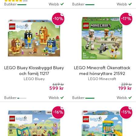
(22)
Butiker
Webb
Butiker
Webb
-10%
-17%
LEGO Bluey Klossbyggd Bluey
LEGO Minecraft Ökenattack
och familj 11217
med hönsryttare 21592
LEGO Bluey
LEGO Minecraft
669 kr
239 kr
599 kr
199 kr
Butiker
Webb
Butiker
Webb
-16%
-15%