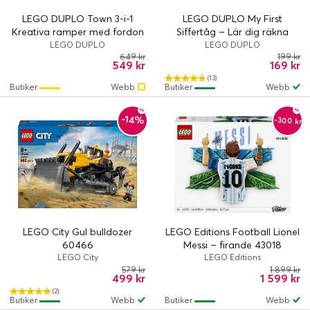
LEGO DUPLO Town 3-i-1
LEGO DUPLO My First
Kreativa ramper med fordon
Siffertåg – Lär dig räkna
10478
10954
LEGO DUPLO
LEGO DUPLO
649 kr
199 kr
549 kr
169 kr
(13)
Butiker
Webb
Butiker
Webb
-14%
-300 kr
LEGO City Gul bulldozer
LEGO Editions Football Lionel
60466
Messi – firande 43018
LEGO City
LEGO Editions
579 kr
1 899 kr
499 kr
1 599 kr
(2)
Butiker
Webb
Butiker
Webb