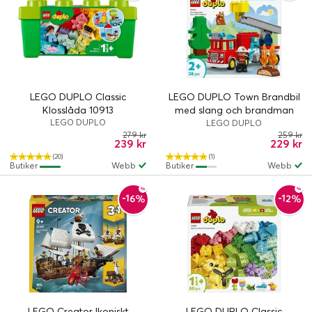
LEGO DUPLO Classic
LEGO DUPLO Town Brandbil
Klosslåda 10913
med slang och brandman
LEGO DUPLO
10473
LEGO DUPLO
279 kr
259 kr
239 kr
229 kr
(20)
(1)
Butiker
Webb
Butiker
Webb
-16%
-12%
LEGO Creator Ikoniskt
LEGO DUPLO Classic