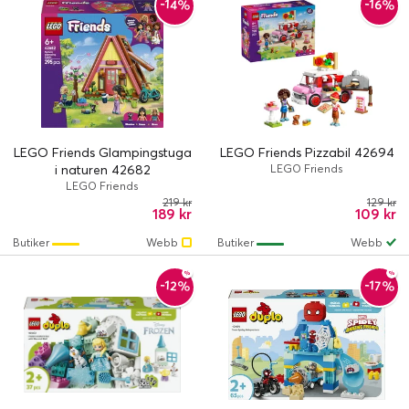
-14%
-16%
LEGO Friends Glampingstuga
LEGO Friends Pizzabil 42694
i naturen 42682
LEGO Friends
LEGO Friends
219 kr
129 kr
189 kr
109 kr
Butiker
Webb
Butiker
Webb
-12%
-17%