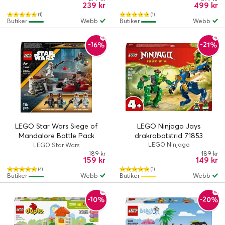
239 kr
499 kr
(1)
(1)
Butiker
Webb
Butiker
Webb
-21%
-16%
LEGO Star Wars Siege of
LEGO Ninjago Jays
Mandalore Battle Pack
drakrobotstrid 71853
75449
LEGO Ninjago
LEGO Star Wars
189 kr
189 kr
159 kr
149 kr
(4)
(1)
Butiker
Webb
Butiker
Webb
-20%
-10%